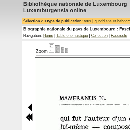
Bibliothèque nationale de Luxembourg
Luxemburgensia online
Sélection du type de publication:
tous
|
quotidiens et hebdo
Biographie nationale du pays de Luxembourg : Fasci
Navigation:
Home
|
Table onomastique
|
Collection
|
Fascicule
Zoom