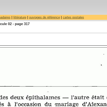
madaires
|
littérature
|
ouvrages de référence
|
cartes postales
cule 02 - page 317