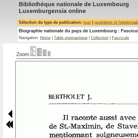
Bibliothèque nationale de Luxembourg
Luxemburgensia online
Sélection du type de publication:
tous
|
quotidiens et hebdomad
Biographie nationale du pays de Luxembourg : Fascicul
Navigation:
Home
|
Table onomastique
|
Collection
|
Fascicule
Zoom