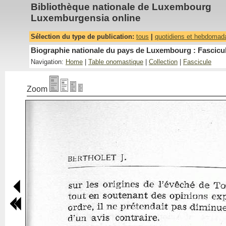
Bibliothèque nationale de Luxembourg
Luxemburgensia online
Sélection du type de publication:
tous
|
quotidiens et hebdomad
Biographie nationale du pays de Luxembourg : Fascicul
Navigation:
Home
|
Table onomastique
|
Collection
|
Fascicule
Zoom