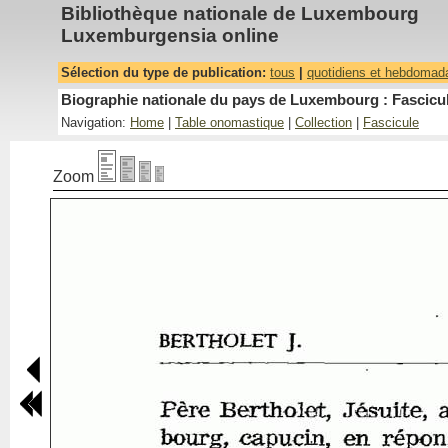
Bibliothèque nationale de Luxembourg
Luxemburgensia online
Sélection du type de publication:
tous
|
quotidiens et hebdomad
Biographie nationale du pays de Luxembourg : Fascicul
Navigation:
Home
|
Table onomastique
|
Collection
|
Fascicule
Zoom