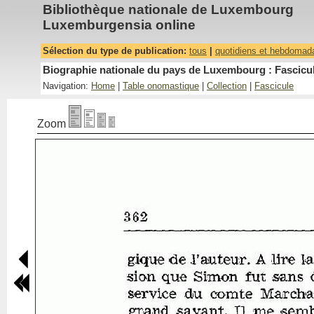
Bibliothèque nationale de Luxembourg
Luxemburgensia online
Sélection du type de publication:
tous
|
quotidiens et hebdomad
Biographie nationale du pays de Luxembourg : Fascicul
Navigation:
Home
|
Table onomastique
|
Collection
|
Fascicule
Zoom