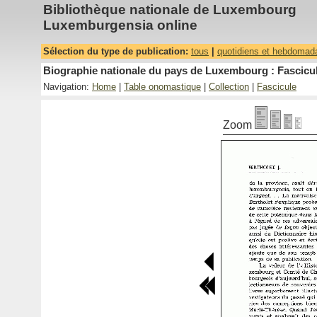
Bibliothèque nationale de Luxembourg
Luxemburgensia online
Sélection du type de publication:
tous
|
quotidiens et hebdomad
Biographie nationale du pays de Luxembourg : Fascicul
Navigation:
Home
|
Table onomastique
|
Collection
|
Fascicule
Zoom