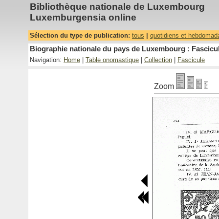
Bibliothèque nationale de Luxembourg
Luxemburgensia online
Sélection du type de publication:
tous
|
quotidiens et hebdomad
Biographie nationale du pays de Luxembourg : Fascicul
Navigation:
Home
|
Table onomastique
|
Collection
|
Fascicule
Zoom