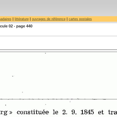
madaires
|
littérature
|
ouvrages de référence
|
cartes postales
cule 02 - page 440