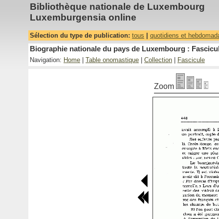
Bibliothèque nationale de Luxembourg
Luxemburgensia online
Sélection du type de publication:
tous
|
quotidiens et hebdomad
Biographie nationale du pays de Luxembourg : Fascicul
Navigation:
Home
|
Table onomastique
|
Collection
|
Fascicule
Zoom