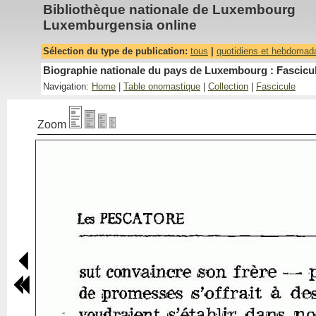
Bibliothèque nationale de Luxembourg
Luxemburgensia online
Sélection du type de publication:
tous
|
quotidiens et hebdomad
Biographie nationale du pays de Luxembourg : Fascicul
Navigation:
Home
|
Table onomastique
|
Collection
|
Fascicule
Zoom