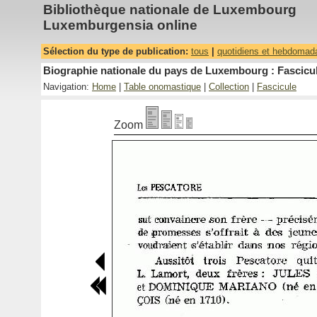
Bibliothèque nationale de Luxembourg
Luxemburgensia online
Sélection du type de publication:
tous
|
quotidiens et hebdomad
Biographie nationale du pays de Luxembourg : Fascicul
Navigation:
Home
|
Table onomastique
|
Collection
|
Fascicule
Zoom