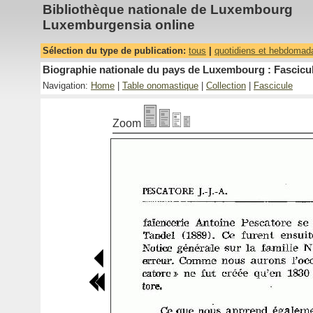
Bibliothèque nationale de Luxembourg
Luxemburgensia online
Sélection du type de publication:
tous
|
quotidiens et hebdomad
Biographie nationale du pays de Luxembourg : Fascicul
Navigation:
Home
|
Table onomastique
|
Collection
|
Fascicule
Zoom