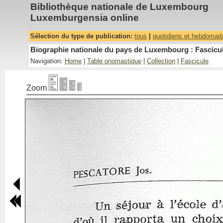
Bibliothèque nationale de Luxembourg
Luxemburgensia online
Sélection du type de publication:
tous
|
quotidiens et hebdomad
Biographie nationale du pays de Luxembourg : Fascicul
Navigation:
Home
|
Table onomastique
|
Collection
|
Fascicule
Zoom