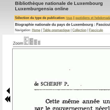
Bibliothèque nationale de Luxembourg
Luxemburgensia online
Sélection du type de publication:
tous
|
quotidiens et hebdomad
Biographie nationale du pays de Luxembourg : Fascicul
Navigation:
Home
|
Table onomastique
|
Collection
|
Fascicule
Zoom