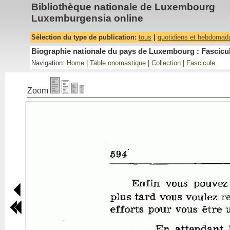
Bibliothèque nationale de Luxembourg
Luxemburgensia online
Sélection du type de publication:
tous
|
quotidiens et hebdomad
Biographie nationale du pays de Luxembourg : Fascicul
Navigation:
Home
|
Table onomastique
|
Collection
|
Fascicule
Zoom