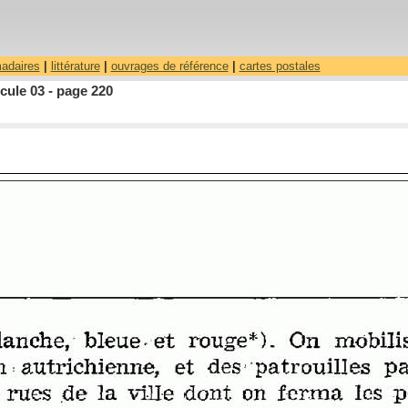
madaires
|
littérature
|
ouvrages de référence
|
cartes postales
cule 03 - page 220