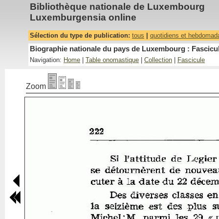
Bibliothèque nationale de Luxembourg
Luxemburgensia online
Sélection du type de publication:
tous
|
quotidiens et hebdomad
Biographie nationale du pays de Luxembourg : Fascicul
Navigation:
Home
|
Table onomastique
|
Collection
|
Fascicule
Zoom