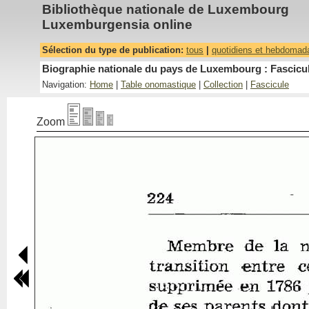
Bibliothèque nationale de Luxembourg
Luxemburgensia online
Sélection du type de publication:
tous
|
quotidiens et hebdomad
Biographie nationale du pays de Luxembourg : Fascicul
Navigation:
Home
|
Table onomastique
|
Collection
|
Fascicule
Zoom