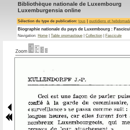
Bibliothèque nationale de Luxembourg
Luxemburgensia online
Sélection du type de publication:
tous
|
quotidiens et hebdomad
Biographie nationale du pays de Luxembourg : Fascicul
Navigation:
Home
|
Table onomastique
|
Collection
|
Fascicule
Zoom