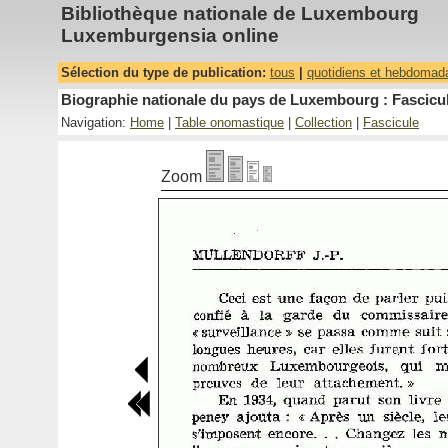
Bibliothèque nationale de Luxembourg
Luxemburgensia online
Sélection du type de publication:
tous
|
quotidiens et hebdomad
Biographie nationale du pays de Luxembourg : Fascicul
Navigation:
Home
|
Table onomastique
|
Collection
|
Fascicule
Zoom