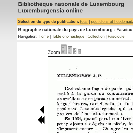
Bibliothèque nationale de Luxembourg
Luxemburgensia online
Sélection du type de publication:
tous
|
quotidiens et hebdomad
Biographie nationale du pays de Luxembourg : Fascicul
Navigation:
Home
|
Table onomastique
|
Collection
|
Fascicule
Zoom