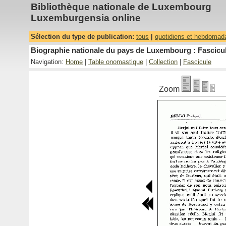
Bibliothèque nationale de Luxembourg
Luxemburgensia online
Sélection du type de publication:
tous
|
quotidiens et hebdomad
Biographie nationale du pays de Luxembourg : Fascicul
Navigation:
Home
|
Table onomastique
|
Collection
|
Fascicule
Zoom