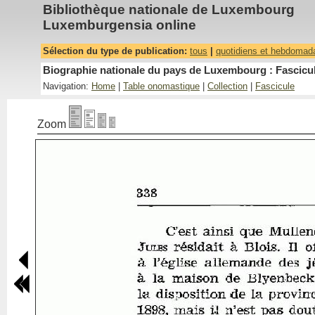
Bibliothèque nationale de Luxembourg
Luxemburgensia online
Sélection du type de publication:
tous
|
quotidiens et hebdomad
Biographie nationale du pays de Luxembourg : Fascicul
Navigation:
Home
|
Table onomastique
|
Collection
|
Fascicule
Zoom