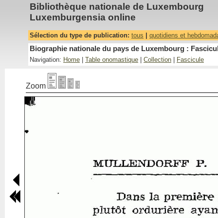
Bibliothèque nationale de Luxembourg
Luxemburgensia online
Sélection du type de publication:
tous
|
quotidiens et hebdomad
Biographie nationale du pays de Luxembourg : Fascicul
Navigation:
Home
|
Table onomastique
|
Collection
|
Fascicule
Zoom