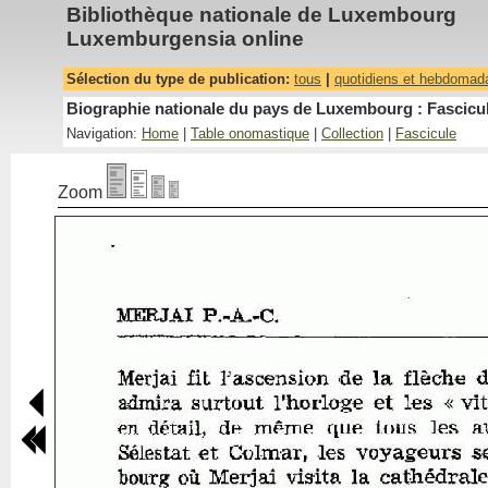
Bibliothèque nationale de Luxembourg
Luxemburgensia online
Sélection du type de publication:
tous
|
quotidiens et hebdomad
Biographie nationale du pays de Luxembourg : Fascicul
Navigation:
Home
|
Table onomastique
|
Collection
|
Fascicule
Zoom