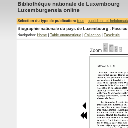
Bibliothèque nationale de Luxembourg
Luxemburgensia online
Sélection du type de publication:
tous
|
quotidiens et hebdomad
Biographie nationale du pays de Luxembourg : Fascicul
Navigation:
Home
|
Table onomastique
|
Collection
|
Fascicule
Zoom