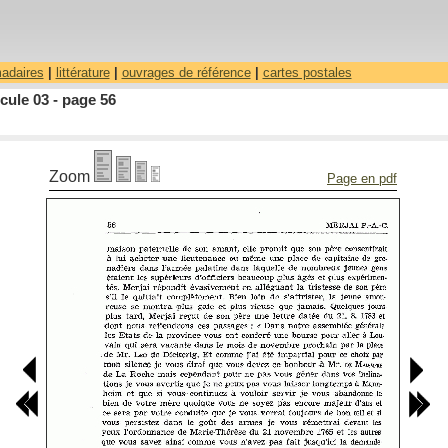
madaires
|
littérature
|
ouvrages de référence
|
cartes postales
ule 03 - page 56
Zoom
Page en pdf