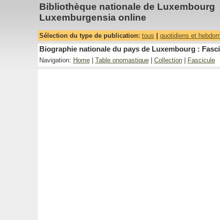
Bibliothèque nationale de Luxembourg
Luxemburgensia online
Sélection du type de publication:
tous
|
quotidiens et hebdo
Biographie nationale du pays de Luxembourg : Fascic
Navigation:
Home
|
Table onomastique
|
Collection
|
Fascicule