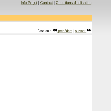
Info Projet
|
Contact
|
Conditions d'utilisation
Fascicule
précédent
|
suivant