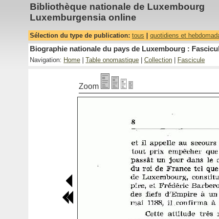
Bibliothèque nationale de Luxembourg
Luxemburgensia online
Sélection du type de publication:
tous
|
quotidiens et hebdomad
Biographie nationale du pays de Luxembourg : Fascicul
Navigation:
Home
|
Table onomastique
|
Collection
|
Fascicule
Zoom