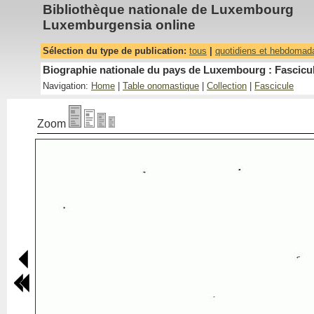
Bibliothèque nationale de Luxembourg
Luxemburgensia online
Sélection du type de publication:
tous
|
quotidiens et hebdomad
Biographie nationale du pays de Luxembourg : Fascicul
Navigation:
Home
|
Table onomastique
|
Collection
|
Fascicule
Zoom