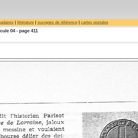
madaires
|
littérature
|
ouvrages de référence
|
cartes postales
ule 04 - page 411