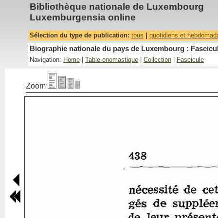
Bibliothèque nationale de Luxembourg
Luxemburgensia online
Sélection du type de publication:
tous
|
quotidiens et hebdomad
Biographie nationale du pays de Luxembourg : Fascicul
Navigation:
Home
|
Table onomastique
|
Collection
|
Fascicule
Zoom