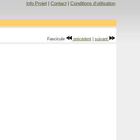
Info Projet
|
Contact
|
Conditions d'utilisation
Fascicule
précédent
|
suivant