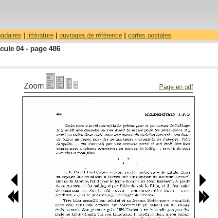
madaires
|
littérature
|
ouvrages de référence
|
cartes postales
cule 04 - page 486
Zoom
Page en pdf