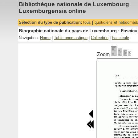
Bibliothèque nationale de Luxembourg
Luxemburgensia online
Sélection du type de publication:
tous
|
quotidiens et hebdomad
Biographie nationale du pays de Luxembourg : Fascicul
Navigation:
Home
|
Table onomastique
|
Collection
|
Fascicule
Zoom