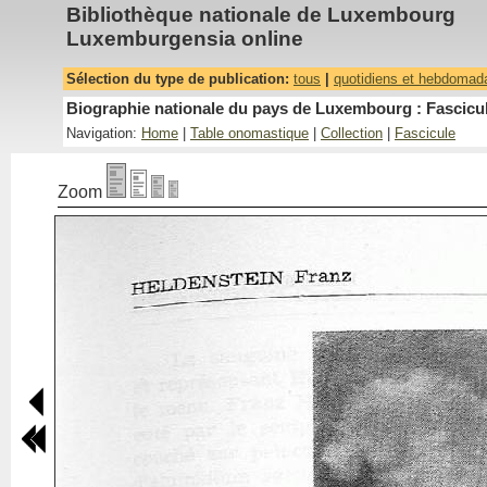
Bibliothèque nationale de Luxembourg
Luxemburgensia online
Sélection du type de publication:
tous
|
quotidiens et hebdomad
Biographie nationale du pays de Luxembourg : Fascicul
Navigation:
Home
|
Table onomastique
|
Collection
|
Fascicule
Zoom