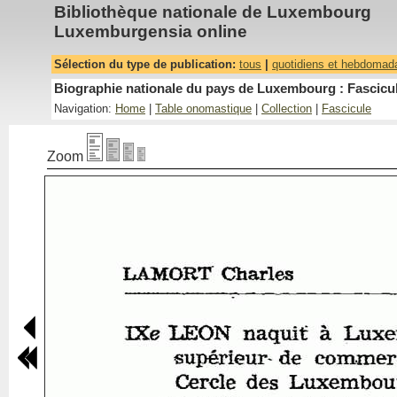
Bibliothèque nationale de Luxembourg
Luxemburgensia online
Sélection du type de publication:
tous
|
quotidiens et hebdomad
Biographie nationale du pays de Luxembourg : Fascicul
Navigation:
Home
|
Table onomastique
|
Collection
|
Fascicule
Zoom