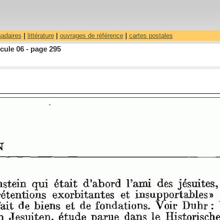
madaires
|
littérature
|
ouvrages de référence
|
cartes postales
cule 06 - page 295