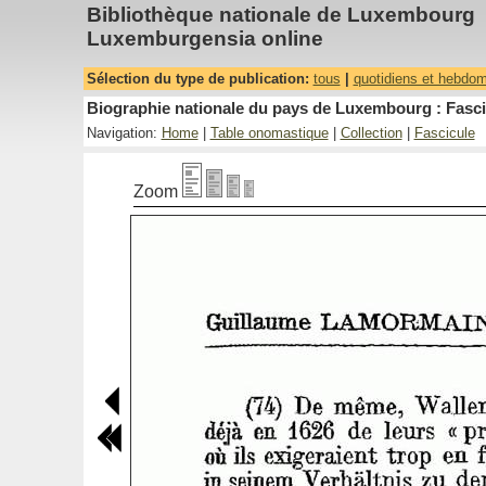
Bibliothèque nationale de Luxembourg
Luxemburgensia online
Sélection du type de publication:
tous
|
quotidiens et hebdo
Biographie nationale du pays de Luxembourg : Fasci
Navigation:
Home
|
Table onomastique
|
Collection
|
Fascicule
Zoom