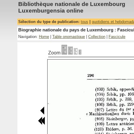
Bibliothèque nationale de Luxembourg
Luxemburgensia online
Sélection du type de publication:
tous
|
quotidiens et hebdomad
Biographie nationale du pays de Luxembourg : Fascicul
Navigation:
Home
|
Table onomastique
|
Collection
|
Fascicule
Zoom