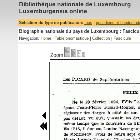
Bibliothèque nationale de Luxembourg
Luxemburgensia online
Sélection du type de publication:
tous
|
quotidiens et hebdomad
Biographie nationale du pays de Luxembourg : Fascicul
Navigation:
Home
|
Table onomastique
|
Collection
|
Fascicule
Zoom