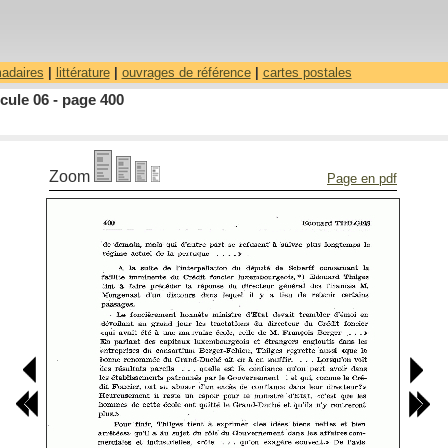
madaires
|
littérature
|
ouvrages de référence
|
cartes postales
cule 06 - page 400
Zoom
Page en pdf