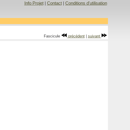
Info Projet
|
Contact
|
Conditions d'utilisation
Fascicule
précédent
|
suivant