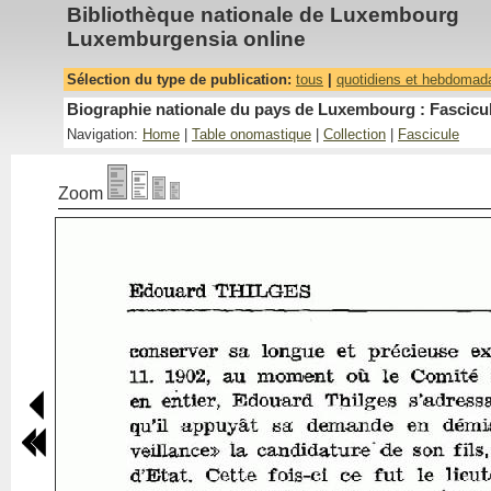
Bibliothèque nationale de Luxembourg
Luxemburgensia online
Sélection du type de publication:
tous
|
quotidiens et hebdomad
Biographie nationale du pays de Luxembourg : Fascicul
Navigation:
Home
|
Table onomastique
|
Collection
|
Fascicule
Zoom