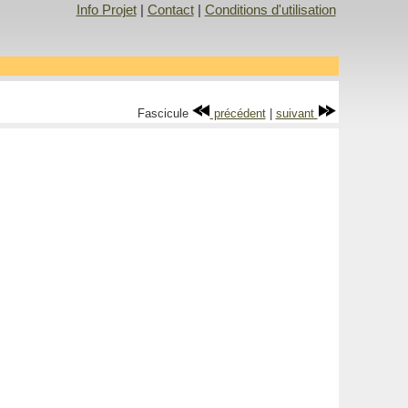
Info Projet
|
Contact
|
Conditions d'utilisation
Fascicule
précédent
|
suivant