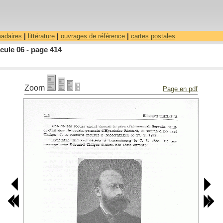
madaires
|
littérature
|
ouvrages de référence
|
cartes postales
cule 06 - page 414
Zoom
Page en pdf