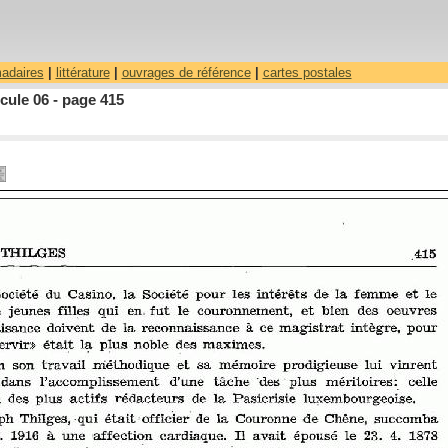
madaires
|
littérature
|
ouvrages de référence
|
cartes postales
cule 06 - page 415