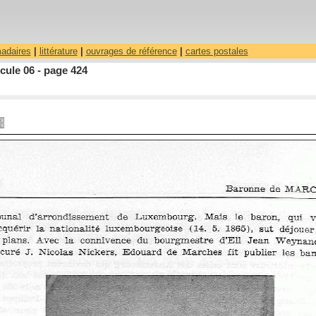
madaires
|
littérature
|
ouvrages de référence
|
cartes postales
cule 06 - page 424