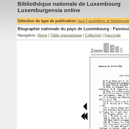
Bibliothèque nationale de Luxembourg
Luxemburgensia online
Sélection du type de publication:
tous
|
quotidiens et hebdomad
Biographie nationale du pays de Luxembourg : Fascicul
Navigation:
Home
|
Table onomastique
|
Collection
|
Fascicule
Zoom