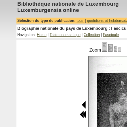
Bibliothèque nationale de Luxembourg
Luxemburgensia online
Sélection du type de publication:
tous
|
quotidiens et hebdomad
Biographie nationale du pays de Luxembourg : Fascicul
Navigation:
Home
|
Table onomastique
|
Collection
|
Fascicule
Zoom