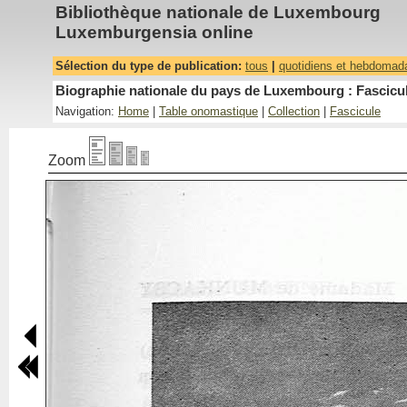
Bibliothèque nationale de Luxembourg
Luxemburgensia online
Sélection du type de publication:
tous
|
quotidiens et hebdomad
Biographie nationale du pays de Luxembourg : Fascicul
Navigation:
Home
|
Table onomastique
|
Collection
|
Fascicule
Zoom