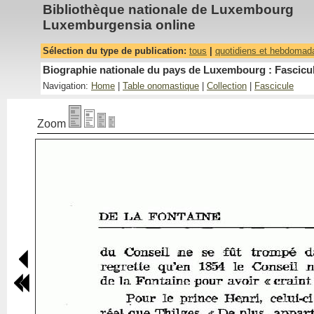
Bibliothèque nationale de Luxembourg
Luxemburgensia online
Sélection du type de publication:
tous
|
quotidiens et hebdomad
Biographie nationale du pays de Luxembourg : Fascicul
Navigation:
Home
|
Table onomastique
|
Collection
|
Fascicule
Zoom