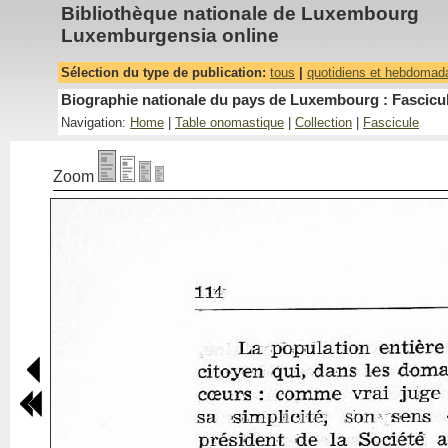
Bibliothèque nationale de Luxembourg
Luxemburgensia online
Sélection du type de publication:
tous
|
quotidiens et hebdomad
Biographie nationale du pays de Luxembourg : Fascicul
Navigation:
Home
|
Table onomastique
|
Collection
|
Fascicule
Zoom