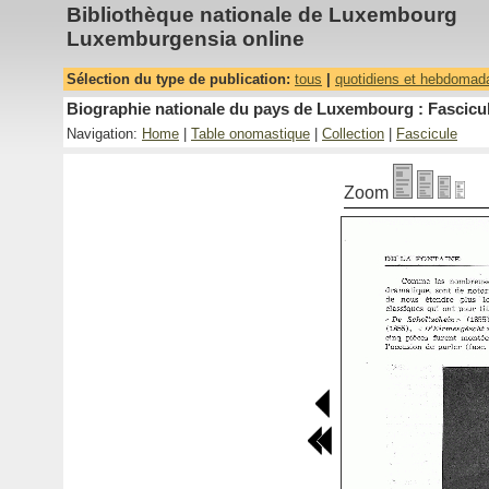
Bibliothèque nationale de Luxembourg
Luxemburgensia online
Sélection du type de publication:
tous
|
quotidiens et hebdomad
Biographie nationale du pays de Luxembourg : Fascicul
Navigation:
Home
|
Table onomastique
|
Collection
|
Fascicule
Zoom