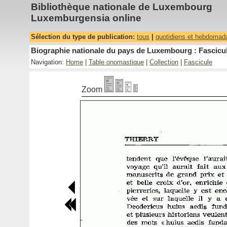
Bibliothèque nationale de Luxembourg
Luxemburgensia online
Sélection du type de publication:
tous
|
quotidiens et hebdomad
Biographie nationale du pays de Luxembourg : Fascicul
Navigation:
Home
|
Table onomastique
|
Collection
|
Fascicule
Zoom